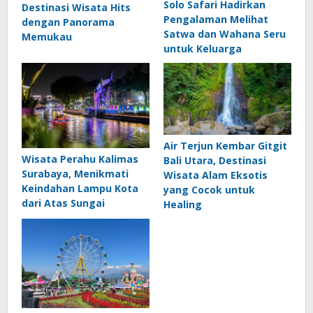
Solo Safari Hadirkan
Destinasi Wisata Hits
Pengalaman Melihat
dengan Panorama
Satwa dan Wahana Seru
Memukau
untuk Keluarga
Air Terjun Kembar Gitgit
Wisata Perahu Kalimas
Bali Utara, Destinasi
Surabaya, Menikmati
Wisata Alam Eksotis
Keindahan Lampu Kota
yang Cocok untuk
dari Atas Sungai
Healing