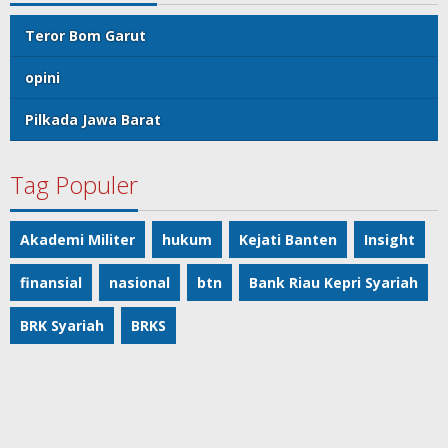
Teror Bom Garut
opini
Pilkada Jawa Barat
Tag Populer
Akademi Militer
hukum
Kejati Banten
Insight
finansial
nasional
btn
Bank Riau Kepri Syariah
BRK Syariah
BRKS
© Majalahpro
Home
Berita
Redaksi