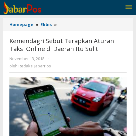
Lewati
ke
konten
Homepage
»
Ekbis
»
Kemendagri
Sebut
Terapkan
Kemendagri Sebut Terapkan Aturan
Aturan
Taksi Online di Daerah Itu Sulit
Taksi
Online
November 13, 2018
oleh
-
di
Redaksi
oleh
Redaksi JabarPos
Daerah
JabarPos
Itu
Sulit