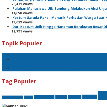
20,471 views
Puluhan Mahasiswa UIN Bandung Melakukan Aksi Unju
14,658 views
Kostum Garuda Paksi, Menarik Perhatian Warga Saat 
13,629 views
Dari Kostum Unik Hingga Hanoman Berukuran Besar Di
12,791 views
Topik Populer
Teror Bom Garut
opini
Pilkada Jawa Barat
Tag Populer
bt
nasional
finansial
Insight
Kejati Banten
Akademi Militer
hukum