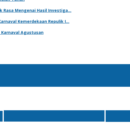
k Rasa Mengenai Hasil Investiga…
Karnaval Kemerdekaan Repulik I…
 Karnaval Agustusan
Bank Riau Kepri Syariah
BRK S
n