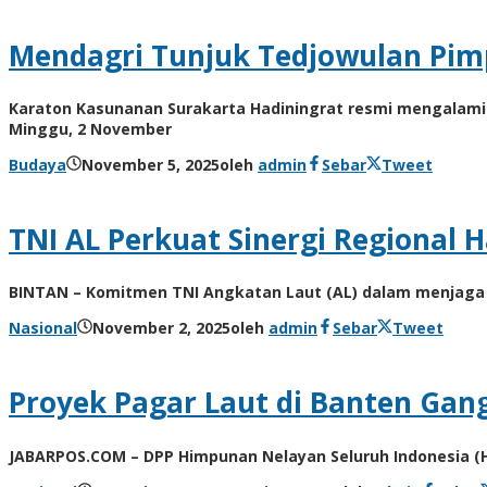
Mendagri Tunjuk Tedjowulan Pim
Karaton Kasunanan Surakarta Hadiningrat resmi mengalami
Minggu, 2 November
Budaya
November 5, 2025
oleh
admin
Sebar
Tweet
TNI AL Perkuat Sinergi Regional
BINTAN – Komitmen TNI Angkatan Laut (AL) dalam menjaga st
Nasional
November 2, 2025
oleh
admin
Sebar
Tweet
Proyek Pagar Laut di Banten Gan
JABARPOS.COM – DPP Himpunan Nelayan Seluruh Indonesia (H