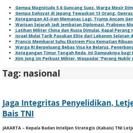
Gempa Magnitudo 5,6 Guncang Suez, Warga Mesir Dim
Gempa Dahsyat di Jepang Tewaskan 13 Orang, Operasi
Ketegangan AS-Iran Memanas Lagi, Trump Ancam Ge
Warisan Sejarah Jadi Jembatan Diplomasi, Prabowo-Mo
Latihan Militer China dan Rusia Dimulai, Kapal Peran
Israel Mulai Tarik Pasukan Elite dari Lebanon Selat
Prancis Membara! Suhu Ekstrem Picu Kematian Ribua
Warga RI Berpeluang Bebas Visa ke Belarus, Penerban
Ketegangan Timur Tengah Reda, Ini Dampaknya bagi 
Kim Jong Un Perkuat Militer, Waspadai “Perang Nuklir
Tag:
nasional
Jaga Integritas Penyelidikan, L
Bais TNI
JAKARTA – Kepala Badan Intelijen Strategis (Kabais) TNI L