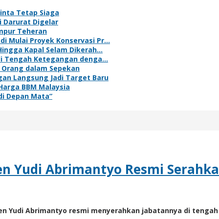
inta Tetap Siaga
 Darurat Digelar
mpur Teheran
di Mulai Proyek Konservasi Pr…
g Hingga Kapal Selam Dikerah…
an di Tengah Ketegangan denga…
n Orang dalam Sepekan
gan Langsung Jadi Target Baru
Harga BBM Malaysia
 di Depan Mata”
etjen Yudi Abrimantyo Resmi Serah
etjen Yudi Abrimantyo resmi menyerahkan jabatannya di tenga