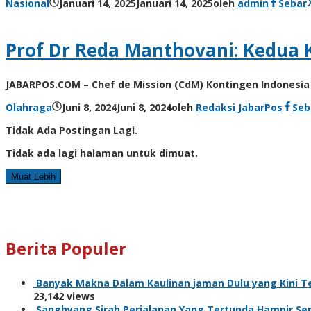
Nasional
Januari 14, 2025
Januari 14, 2025
oleh
admin
Sebar
Prof Dr Reda Manthovani: Kedua 
JABARPOS.COM – Chef de Mission (CdM) Kontingen Indonesia 
Olahraga
Juni 8, 2024
Juni 8, 2024
oleh
Redaksi JabarPos
Seb
Tidak Ada Postingan Lagi.
Tidak ada lagi halaman untuk dimuat.
Muat Lebih
Berita Populer
Banyak Makna Dalam Kaulinan jaman Dulu yang Kini T
23,142 views
Sanghyang Sirah,Perjalanan Yang Tertunda Hampir Se