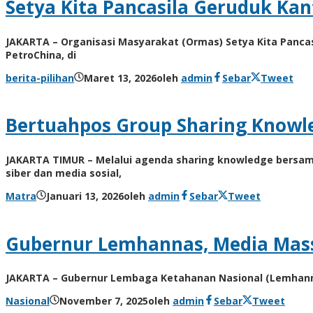
Setya Kita Pancasila Geruduk Ka
JAKARTA – Organisasi Masyarakat (Ormas) Setya Kita Panca
PetroChina, di
berita-pilihan
Maret 13, 2026
oleh
admin
Sebar
Tweet
Bertuahpos Group Sharing Knowle
JAKARTA TIMUR – Melalui agenda sharing knowledge bersama
siber dan media sosial,
Matra
Januari 13, 2026
oleh
admin
Sebar
Tweet
Gubernur Lemhannas, Media Massa 
JAKARTA – Gubernur Lembaga Ketahanan Nasional (Lemhannas
Nasional
November 7, 2025
oleh
admin
Sebar
Tweet