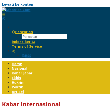
Lewati ke konten
Pencarian
Indeks Berita
Terms of Service
RSS
Home
Nasional
Kabar Jabar
Ekbis
Hukrim
Politik
Artikel
Kabar Internasional