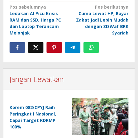
Navigasi
Pos sebelumnya
Pos berikutnya
Ledakan AI Picu Krisis
Cuma Lewat HP, Bayar
pos
RAM dan SSD, Harga PC
Zakat Jadi Lebih Mudah
dan Laptop Terancam
dengan ZISWaf BRK
Melonjak
Syariah
Jangan Lewatkan
Korem 082/CPYJ Raih
Peringkat I Nasional,
Capai Target KDKMP
100%