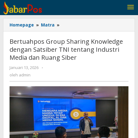
Lewati
ke
konten
Homepage
»
Matra
»
Bertuahpos
Group
Sharing
Bertuahpos Group Sharing Knowledge
Knowledge
dengan Satsiber TNI tentang Industri
dengan
Media dan Ruang Siber
Satsiber
TNI
Januari 13, 2026
oleh
-
tentang
admin
oleh
admin
Industri
Media
dan
Ruang
Siber