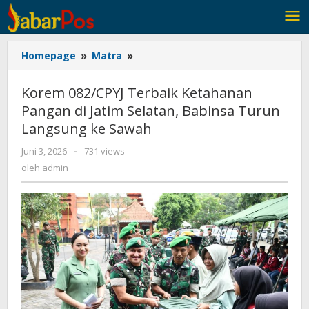
Lewati
ke
konten
Homepage
»
Matra
»
Korem
082/CPYJ
Terbaik
Korem 082/CPYJ Terbaik Ketahanan
Ketahanan
Pangan di Jatim Selatan, Babinsa Turun
Pangan
Langsung ke Sawah
di
Jatim
Juni 3, 2026
oleh
-
731 views
Selatan,
admin
oleh
admin
Babinsa
Turun
Langsung
ke
Sawah