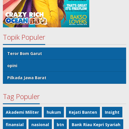
Topik Populer
Teror Bom Garut
opini
Pilkada Jawa Barat
Tag Populer
Akademi Militer
hukum
Kejati Banten
Insight
finansial
nasional
btn
Bank Riau Kepri Syariah