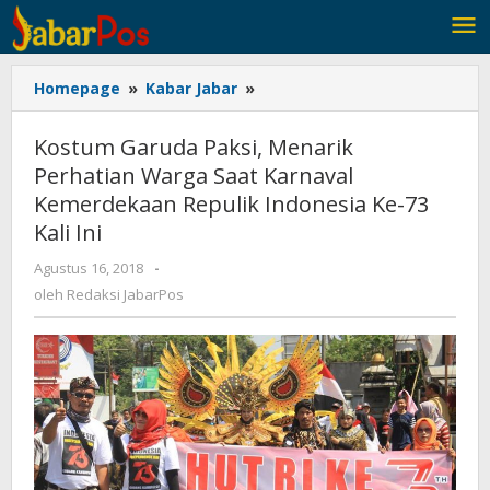
Lewati
ke
konten
Homepage
»
Kabar Jabar
»
Kostum
Garuda
Paksi,
Kostum Garuda Paksi, Menarik
Menarik
Perhatian Warga Saat Karnaval
Perhatian
Kemerdekaan Repulik Indonesia Ke-73
Warga
Saat
Kali Ini
Karnaval
Agustus 16, 2018
oleh
-
Kemerdekaan
Redaksi
oleh
Redaksi JabarPos
Repulik
JabarPos
Indonesia
Ke-
73
Kali
Ini