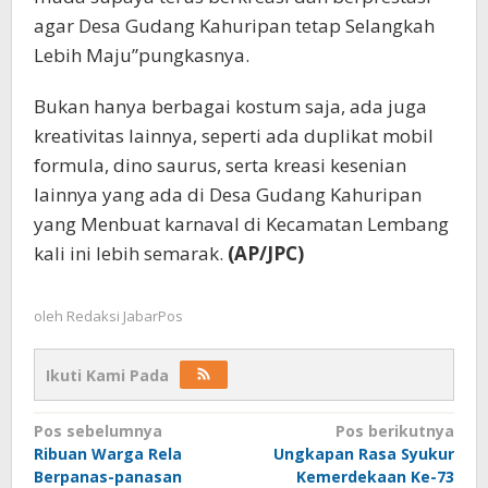
agar Desa Gudang Kahuripan tetap Selangkah
Lebih Maju”pungkasnya.
Bukan hanya berbagai kostum saja, ada juga
kreativitas lainnya, seperti ada duplikat mobil
formula, dino saurus, serta kreasi kesenian
lainnya yang ada di Desa Gudang Kahuripan
yang Menbuat karnaval di Kecamatan Lembang
kali ini lebih semarak.
(AP/JPC)
oleh
Redaksi JabarPos
Ikuti Kami Pada
Navigasi
Pos sebelumnya
Pos berikutnya
Ribuan Warga Rela
Ungkapan Rasa Syukur
pos
Berpanas-panasan
Kemerdekaan Ke-73