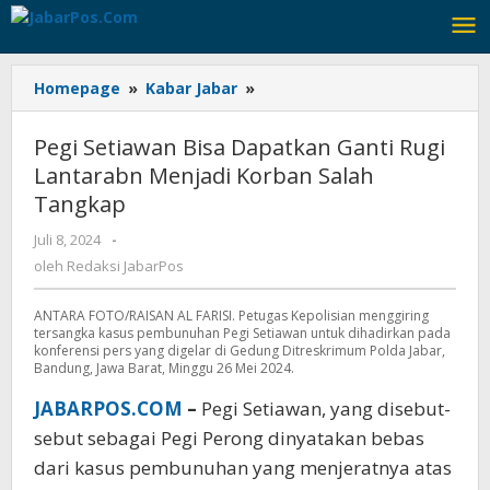
Lewati
ke
konten
Homepage
»
Kabar Jabar
»
Pegi
Setiawan
Bisa
Pegi Setiawan Bisa Dapatkan Ganti Rugi
Dapatkan
Lantarabn Menjadi Korban Salah
Ganti
Tangkap
Rugi
Lantarabn
Juli 8, 2024
oleh
-
Menjadi
Redaksi
oleh
Redaksi JabarPos
Korban
JabarPos
Salah
ANTARA FOTO/RAISAN AL FARISI. Petugas Kepolisian menggiring
Tangkap
tersangka kasus pembunuhan Pegi Setiawan untuk dihadirkan pada
konferensi pers yang digelar di Gedung Ditreskrimum Polda Jabar,
Bandung, Jawa Barat, Minggu 26 Mei 2024.
JABARPOS.COM
–
Pegi Setiawan, yang disebut-
sebut sebagai Pegi Perong dinyatakan bebas
dari kasus pembunuhan yang menjeratnya atas