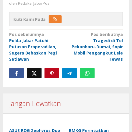
oleh
Redaksi JabarPos
Ikuti Kami Pada
Navigasi
Pos sebelumnya
Pos berikutnya
Polda Jabar Patuhi
Tragedi di Tol
pos
Putusan Praperadilan,
Pekanbaru-Dumai, Sopir
Segera Bebaskan Pegi
Mobil Pengangkut Lele
Setiawan
Tewas
Jangan Lewatkan
ASUS ROG Zephyrus Duo
BMKG Peringatkan