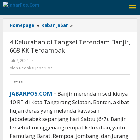
Lewati
ke
konten
Homepage
»
Kabar Jabar
»
4
Kelurahan
di
4 Kelurahan di Tangsel Terendam Banjir,
Tangsel
668 KK Terdampak
Terendam
Banjir,
Juli 7, 2024
oleh
-
668
Redaksi
oleh
Redaksi JabarPos
KK
JabarPos
Terdampak
Ilustrasi
JABARPOS.COM
–
Banjir merendam sedikitnya
10 RT di Kota Tangerang Selatan, Banten, akibat
hujan deras yang melanda kawasan
Jabodetabek sepanjang hari Sabtu (6/7). Banjir
tersebut menggenangi empat kelurahan, yaitu
Pamulang Barat, Rempoa, Jombang, dan Jurang