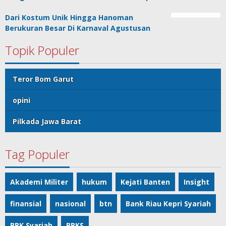
Dari Kostum Unik Hingga Hanoman
Berukuran Besar Di Karnaval Agustusan
Topik Populer
Teror Bom Garut
opini
Pilkada Jawa Barat
Tag Populer
Akademi Militer
hukum
Kejati Banten
Insight
finansial
nasional
btn
Bank Riau Kepri Syariah
BRK Syariah
BRKS