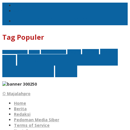
Teror Bom Garut
opini
Pilkada Jawa Barat
Tag Populer
nasional
finansial
Insight
Kejati Banten
Akademi Militer
hukum
Bank Riau Kepri Syariah
btn
BRK Syariah
BRKS
© Majalahpro
Home
Berita
Redaksi
Pedoman Media Siber
Terms of Service