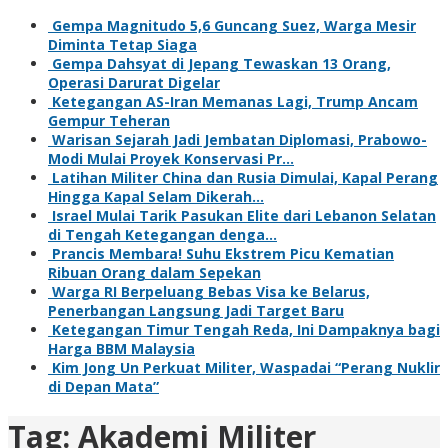
Gempa Magnitudo 5,6 Guncang Suez, Warga Mesir
Diminta Tetap Siaga
Gempa Dahsyat di Jepang Tewaskan 13 Orang,
Operasi Darurat Digelar
Ketegangan AS-Iran Memanas Lagi, Trump Ancam
Gempur Teheran
Warisan Sejarah Jadi Jembatan Diplomasi, Prabowo-
Modi Mulai Proyek Konservasi Pr…
Latihan Militer China dan Rusia Dimulai, Kapal Perang
Hingga Kapal Selam Dikerah…
Israel Mulai Tarik Pasukan Elite dari Lebanon Selatan
di Tengah Ketegangan denga…
Prancis Membara! Suhu Ekstrem Picu Kematian
Ribuan Orang dalam Sepekan
Warga RI Berpeluang Bebas Visa ke Belarus,
Penerbangan Langsung Jadi Target Baru
Ketegangan Timur Tengah Reda, Ini Dampaknya bagi
Harga BBM Malaysia
Kim Jong Un Perkuat Militer, Waspadai “Perang Nuklir
di Depan Mata”
Tag:
Akademi Militer