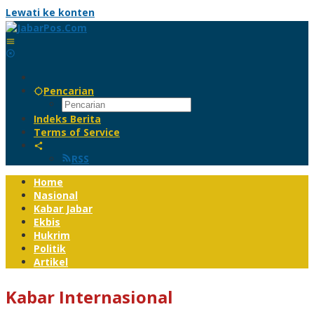
Lewati ke konten
Pencarian
Indeks Berita
Terms of Service
RSS
Home
Nasional
Kabar Jabar
Ekbis
Hukrim
Politik
Artikel
Kabar Internasional