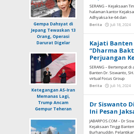
SERANG – Kejaksaan Tin
halaman kantor Kejaksaa
Adhyaksa ke-64 dan
Gempa Dahsyat di
Berita
Juli 18, 2024
Jepang Tewaskan 13
Orang, Operasi
Kajati Banten
Darurat Digelar
“Dharma Bakt
Perjuangan K
SERANG – Bertempat di au
Banten Dr. Siswanto, SH
virtual Focus Group
Berita
Juli 16, 2024
Ketegangan AS-Iran
Memanas Lagi,
Trump Ancam
Dr Siswanto D
Gempur Teheran
Ini Pesan Jaks
JABARPOS.COM – Dr Sisw
Kejaksaan Tinggi Banten 
Burhanuddin. Pelantika