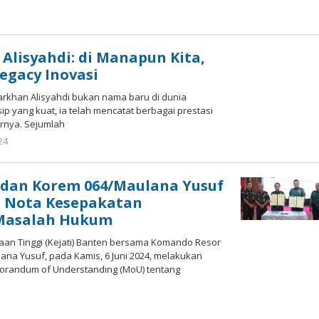
leh
edaksi
abarPos
 Alisyahdi: di Manapun Kita,
egacy Inovasi
arkhan Alisyahdi bukan nama baru di dunia
ip yang kuat, ia telah mencatat berbagai prestasi
irnya. Sejumlah
024
oleh
Redaksi
JabarPos
 dan Korem 064/Maulana Yusuf
 Nota Kesepakatan
Masalah Hukum
an Tinggi (Kejati) Banten bersama Komando Resor
lana Yusuf, pada Kamis, 6 Juni 2024, melakukan
andum of Understanding (MoU) tentang
oleh
Redaksi