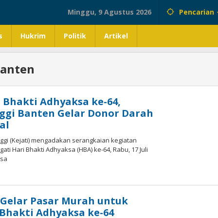
Minggu, 9 Agustus 2026
Pencarian
s
Hukrim
Politik
Artikel
Banten
i Bhakti Adhyaksa ke-64,
ggi Banten Gelar Donor Darah
al
ggi (Kejati) mengadakan serangkaian kegiatan
ti Hari Bhakti Adhyaksa (HBA) ke-64, Rabu, 17 Juli
ksa
oleh
Redaksi
JabarPos
 Gelar Pasar Murah untuk
Bhakti Adhyaksa ke-64