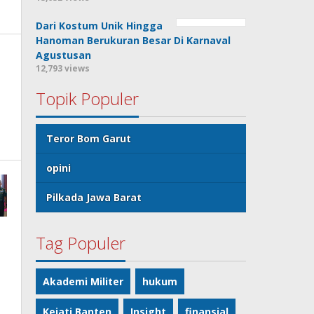
Dari Kostum Unik Hingga
Hanoman Berukuran Besar Di Karnaval
Agustusan
12,793 views
Topik Populer
Teror Bom Garut
opini
Pilkada Jawa Barat
Tag Populer
Akademi Militer
hukum
Kejati Banten
Insight
finansial