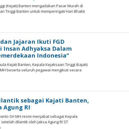
ggi (Kejati) Banten mengadakan Pasar Murah di
n Tinggi Banten untuk memperingati Hari Bhakti
oleh
Redaksi
JabarPos
 dan Jajaran Ikuti FGD
i Insan Adhyaksa Dalam
emerdekaan Indonesia”
la Kejati Banten, Kepala Kejaksaan Tinggi (kajati)
.MH beserta seluruh pegawai mengikuti secara
oleh
Redaksi
JabarPos
ilantik sebagai Kajati Banten,
a Agung RI
anto SH MH resmi menjabat sebagai Kepala
setelah dilantik oleh Jaksa Agung RI ST
n