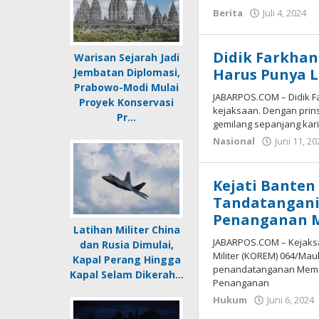
Berita
Juli 4, 2024
o
R
J
Didik Farkhan
Warisan Sejarah Jadi
Harus Punya L
Jembatan Diplomasi,
Prabowo-Modi Mulai
JABARPOS.COM – Didik F
Proyek Konservasi
kejaksaan. Dengan prins
Pr…
gemilang sepanjang kar
Nasional
Juni 11, 2
Kejati Banten
Tandatangani
Penanganan 
Latihan Militer China
JABARPOS.COM – Kejaksa
dan Rusia Dimulai,
Militer (KOREM) 064/Mau
Kapal Perang Hingga
penandatanganan Memor
Kapal Selam Dikerah…
Penanganan
Hukum
Juni 6, 2024