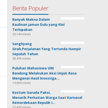
Berita Populer
Banyak Makna Dalam
Kaulinan jaman Dulu yang Kini
Terlupakan
23,144 views
Sanghyang
Sirah,Perjalanan Yang Tertunda Hampir
Sepuluh Tahun
20,476 views
Puluhan Mahasiswa UIN
Bandung Melakukan Aksi Unjuk Rasa
Mengenai Hasil Investiga…
14,664 views
Kostum Garuda Paksi,
Menarik Perhatian Warga Saat Karnaval
Kemerdekaan Repulik I…
13,632 views