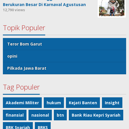
Berukuran Besar Di Karnaval Agustusan
12,790 views
Topik Populer
Teror Bom Garut
opini
Pilkada Jawa Barat
Tag Populer
Akademi Militer
hukum
Kejati Banten
Insight
finansial
nasional
btn
Bank Riau Kepri Syariah
BRK Syariah
BRKS