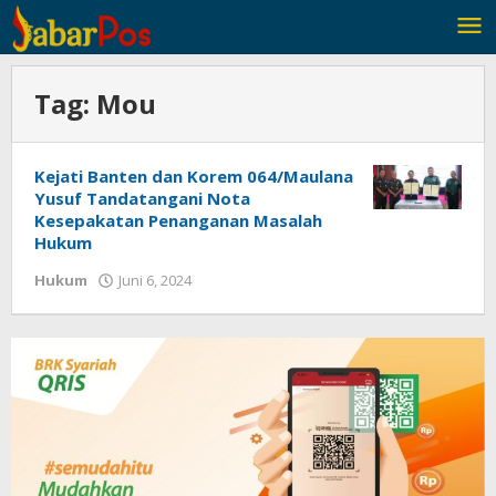
Lewati
ke
konten
Tag:
Mou
Kejati Banten dan Korem 064/Maulana
Yusuf Tandatangani Nota
Kesepakatan Penanganan Masalah
Hukum
Hukum
Juni 6, 2024
oleh
Redaksi
JabarPos