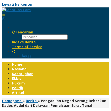
Lewati ke konten
Pencarian
Indeks Berita
Terms of Service
RSS
Home
Nasional
Kabar Jabar
Ekbis
Hukrim
Politik
Artikel
Homepage
»
Berita
»
Pengadilan Negeri Serang Bebaskan
Kades Abdul dari Dakwaan Pemalsuan Surat Tanah