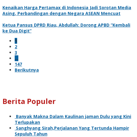
Kenaikan Harga Pertamax di Indonesia Jadi Sorotan Media
Asing, Perbandingan dengan Negara ASEAN Mencuat
Ketua Pansus DPRD Riau, Abdullah: Dorong APBD “Kembali
ke Dua Digit”
1
2
3
…
147
Berikutnya
Berita Populer
Banyak Makna Dalam Kaulinan jaman Dulu yang Kini
Terlupakan
Sanghyang Sirah,Perjalanan Yang Tertunda Hampir
Sepuluh Tahun