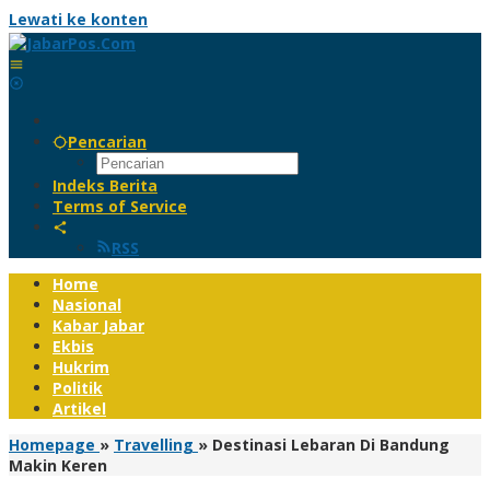
Lewati ke konten
Pencarian
Indeks Berita
Terms of Service
RSS
Home
Nasional
Kabar Jabar
Ekbis
Hukrim
Politik
Artikel
Homepage
»
Travelling
»
Destinasi Lebaran Di Bandung
Makin Keren