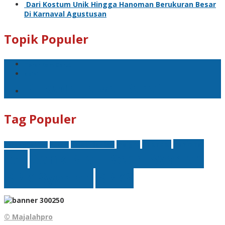
Dari Kostum Unik Hingga Hanoman Berukuran Besar
Di Karnaval Agustusan
Topik Populer
Teror Bom Garut
opini
Pilkada Jawa Barat
Tag Populer
nasional
finansial
Insight
Kejati Banten
Akademi Militer
hukum
Bank Riau Kepri Syariah
btn
BRK Syariah
BRKS
© Majalahpro