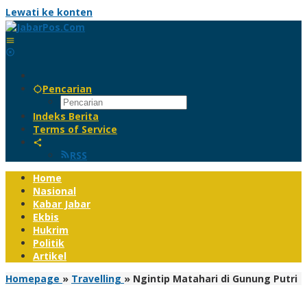
Lewati ke konten
Pencarian
Indeks Berita
Terms of Service
RSS
Home
Nasional
Kabar Jabar
Ekbis
Hukrim
Politik
Artikel
Homepage
»
Travelling
»
Ngintip Matahari di Gunung Putri