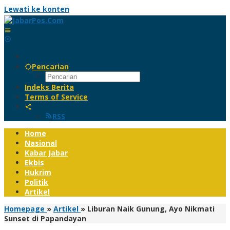
Lewati ke konten
Pencarian
Indeks Berita
Terms of Service
RSS
Home
Nasional
Kabar Jabar
Ekbis
Hukrim
Politik
Artikel
Homepage
»
Artikel
»
Liburan Naik Gunung, Ayo Nikmati
Sunset di Papandayan