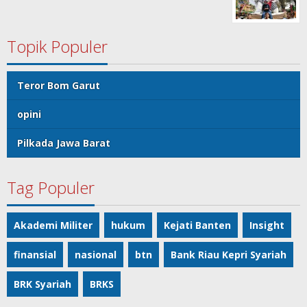
Topik Populer
Teror Bom Garut
opini
Pilkada Jawa Barat
Tag Populer
Akademi Militer
hukum
Kejati Banten
Insight
finansial
nasional
btn
Bank Riau Kepri Syariah
BRK Syariah
BRKS