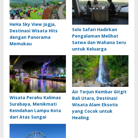
HeHa Sky View Jogja,
Solo Safari Hadirkan
Destinasi Wisata Hits
Pengalaman Melihat
dengan Panorama
Satwa dan Wahana Seru
Memukau
untuk Keluarga
Air Terjun Kembar Gitgit
Wisata Perahu Kalimas
Bali Utara, Destinasi
Surabaya, Menikmati
Wisata Alam Eksotis
Keindahan Lampu Kota
yang Cocok untuk
dari Atas Sungai
Healing