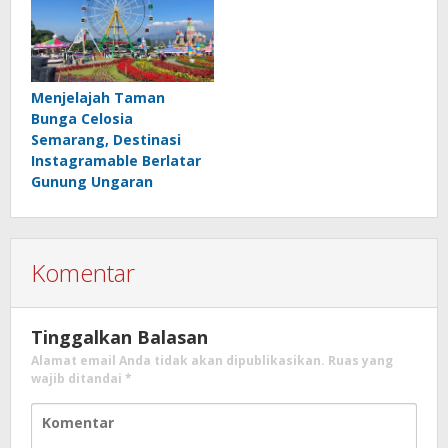
Menjelajah Taman
Bunga Celosia
Semarang, Destinasi
Instagramable Berlatar
Gunung Ungaran
Komentar
Tinggalkan Balasan
Alamat email Anda tidak akan dipublikasikan.
Ruas yang
wajib ditandai
*