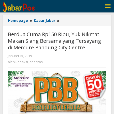
Lewati
ke
konten
Homepage
»
Kabar Jabar
»
Berdua
Cuma
Rp150
Berdua Cuma Rp150 Ribu, Yuk Nikmati
Ribu,
Makan Siang Bersama yang Tersayang
Yuk
di Mercure Bandung City Centre
Nikmati
Makan
Januari 15, 2019
oleh
-
Siang
Redaksi
oleh
Redaksi JabarPos
Bersama
JabarPos
yang
Tersayang
di
Mercure
Bandung
City
Centre