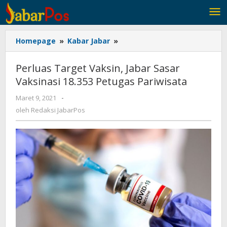
Lewati
ke
konten
Homepage
»
Kabar Jabar
»
Perluas
Target
Vaksin,
Perluas Target Vaksin, Jabar Sasar
Jabar
Vaksinasi 18.353 Petugas Pariwisata
Sasar
Vaksinasi
Maret 9, 2021
oleh
-
18.353
Redaksi
oleh
Redaksi JabarPos
Petugas
JabarPos
Pariwisata