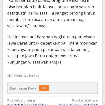
“Kami berharap bahwa program vaksinasi ini
bisa berjalan baik. Khusus untuk para sasaran
di industri pariwisata, ini sangat penting untuk
memberikan rasa aman dan nyaman bagi
wisatawan,” katanya.
Hal ini menjadi harapan bagi dunia pariwisata
Jawa Barat untuk dapat kembali menumbuhkan
kepercayaan pada pasar pariwisata tentang
kesiapan Jawa Barat dalam menerima
kunjungan wisatawan. (mg1)
oleh
Redaksi JabarPos
Ikuti Kami Pada
Navigasi
Pos sebelumnya
Pos berikutnya