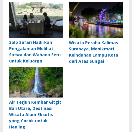
Solo Safari Hadirkan
Wisata Perahu Kalimas
Pengalaman Melihat
Surabaya, Menikmati
Satwa dan Wahana Seru
Keindahan Lampu Kota
untuk Keluarga
dari Atas Sungai
Air Terjun Kembar Gitgit
Bali Utara, Destinasi
Wisata Alam Eksotis
yang Cocok untuk
Healing