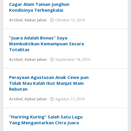
Cagar Alam Taman Junghun
Kondisinya Terbengkalai
Artikel
,
Kabar Jabar
Oktober 12, 2019
oleh
Redaksi
JabarPos
“Juara Adalah Bonus” Saya
Membuktikan Kemampuan Secara
Totalitas
Artikel
,
Kabar Jabar
September 18, 2019
oleh
Redaksi
JabarPos
Perayaan Agustusan Anak Cewe pun
Tidak Mau Kalah Ikut Manjat Main
Rebutan
Artikel
,
Kabar Jabar
Agustus 17, 2019
oleh
Redaksi
JabarPos
“Hariring Kuring” Salah Satu Lagu
Yang Mengantarkan Citra Juara