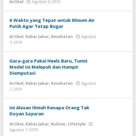
Artikel
Agustus 9, 2019
oleh
Redaksi
JabarPos
6 Waktu yang Tepat untuk Minum Air
Putih Agar Tetap Bugar
Artikel
,
Kabar Jabar
,
Kesehatan
Agustus
7, 2019
oleh
Redaksi
JabarPos
Gara-gara Pakai Heels Baru, Tumit
Model Ini Melepuh dan Hampir
Diamputasi
Artikel
,
Kabar Jabar
,
Kesehatan
Agustus
7, 2019
oleh
Redaksi
JabarPos
Ini Alasan Ilmiah Kenapa Orang Tak
Doyan Sayuran
Artikel
,
Kabar Jabar
,
Kuliner
,
Lifestyle
Agustus 7, 2019
oleh
Redaksi