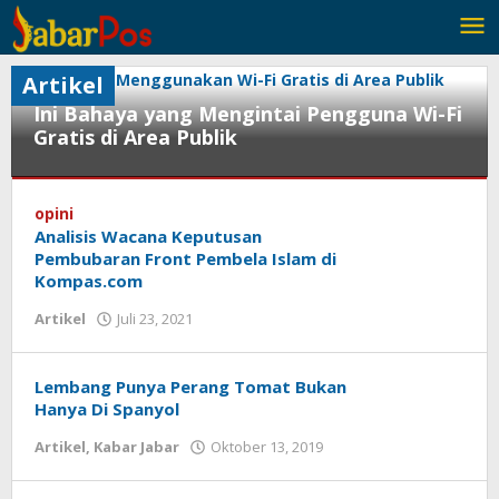
Lewati
ke
konten
Artikel
Ini Bahaya yang Mengintai Pengguna Wi-Fi
Gratis di Area Publik
Artikel
,
Berita
opini
Analisis Wacana Keputusan
Juli
Pembubaran Front Pembela Islam di
8,
Kompas.com
2024
oleh
Artikel
Juli 23, 2021
oleh
Redaksi
Redaksi
JabarPos
JabarPos
Lembang Punya Perang Tomat Bukan
Hanya Di Spanyol
Artikel
,
Kabar Jabar
Oktober 13, 2019
oleh
Redaksi
JabarPos