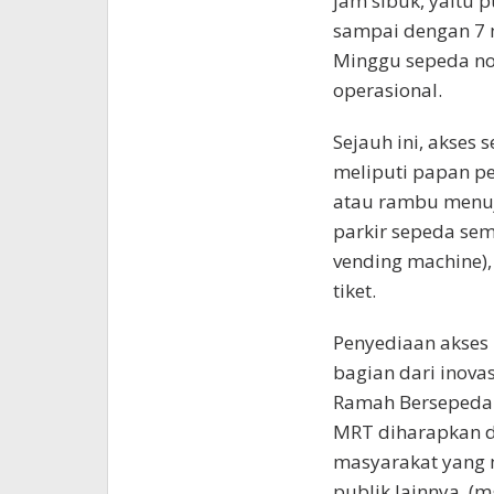
jam sibuk, yaitu 
sampai dengan 7 
Minggu sepeda no
operasional.
Sejauh ini, akses 
meliputi papan pe
atau rambu menuju
parkir sepeda seme
vending machine)
tiket.
Penyediaan akses 
bagian dari inov
Ramah Bersepeda. 
MRT diharapkan d
masyarakat yang 
publik lainnya. (m