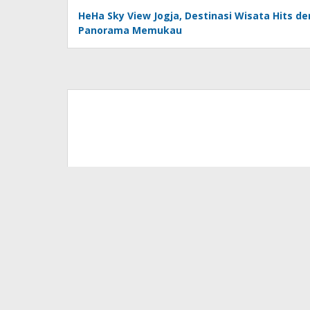
HeHa Sky View Jogja, Destinasi Wisata Hits d
Panorama Memukau
Wisata Perahu Kalimas Surabaya, Menikmati
Keindahan Lampu Kota dari Atas Sungai