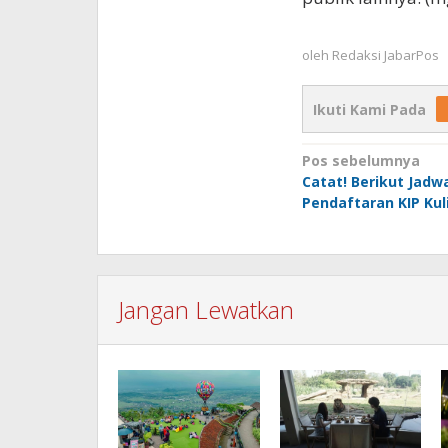
oleh
Redaksi JabarPos
Ikuti Kami Pada
Navigasi
Pos sebelumnya
Catat! Berikut Jadw
pos
Pendaftaran KIP Kul
Jangan Lewatkan