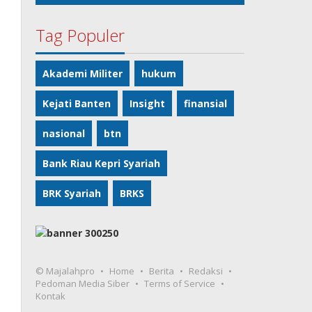
Tag Populer
Akademi Militer
hukum
Kejati Banten
Insight
finansial
nasional
btn
Bank Riau Kepri Syariah
BRK Syariah
BRKS
© Majalahpro
Home
Berita
Redaksi
Pedoman Media Siber
Terms of Service
Kontak