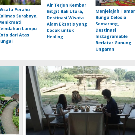
Air Terjun Kembar
Wisata Perahu
Menjelajah Tama
Gitgit Bali Utara,
Kalimas Surabaya,
Bunga Celosia
Destinasi Wisata
Menikmati
Semarang,
Alam Eksotis yang
Keindahan Lampu
Destinasi
Cocok untuk
Kota dari Atas
Instagramable
Healing
Sungai
Berlatar Gunung
Ungaran