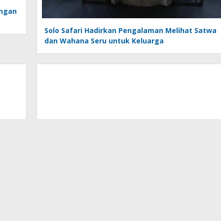
engan
Solo Safari Hadirkan Pengalaman Melihat Satwa
dan Wahana Seru untuk Keluarga
Air Terjun Kembar Gitgit Bali Utara, Destinasi
Wisata Alam Eksotis yang Cocok untuk Healing