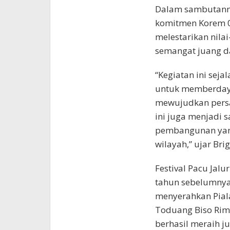
Dalam sambutanny
komitmen Korem 0
melestarikan nila
semangat juang d
“Kegiatan ini sej
untuk memberdayak
mewujudkan persa
ini juga menjadi
pembangunan yan
wilayah,” ujar Bri
Festival Pacu Jalur
tahun sebelumnya.
menyerahkan Pial
Toduang Biso Rim
berhasil meraih j