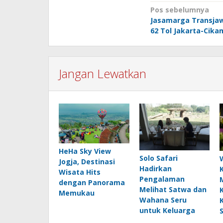
Navigasi
Pos sebelumnya
Jasamarga Transjaw
pos
62 Tol Jakarta-Cik
Jangan Lewatkan
HeHa Sky View
Solo Safari
Jogja, Destinasi
Hadirkan
Wisata Hits
Pengalaman
dengan Panorama
Melihat Satwa dan
Memukau
Wahana Seru
untuk Keluarga