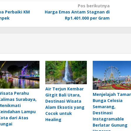
Pos berikutnya
a Perbaiki KM
Harga Emas Antam Stagnan di
ampek
Rp1.401.000 per Gram
Air Terjun Kembar
Wisata Perahu
Menjelajah Tama
Gitgit Bali Utara,
Kalimas Surabaya,
Bunga Celosia
Destinasi Wisata
Menikmati
Semarang,
Alam Eksotis yang
Keindahan Lampu
Destinasi
Cocok untuk
Kota dari Atas
Instagramable
Healing
Sungai
Berlatar Gunung