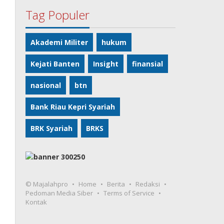
Tag Populer
Akademi Militer
hukum
Kejati Banten
Insight
finansial
nasional
btn
Bank Riau Kepri Syariah
BRK Syariah
BRKS
© Majalahpro
Home
Berita
Redaksi
Pedoman Media Siber
Terms of Service
Kontak