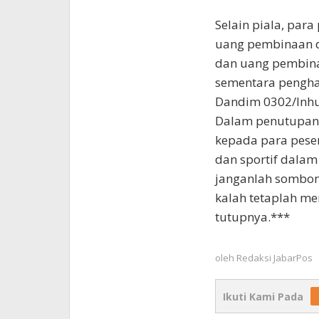
Selain piala, pa
uang pembinaan da
dan uang pembina
sementara penghar
Dandim 0302/Inhu
Dalam penutupann
kepada para pese
dan sportif dala
janganlah sombong
kalah tetaplah me
tutupnya.***
oleh
Redaksi JabarPos
Ikuti Kami Pada