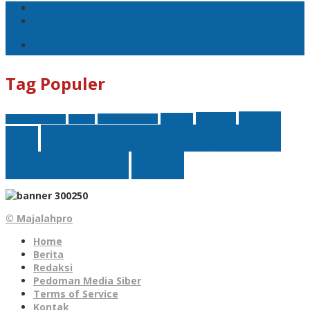
Teror Bom Garut
opini
Pilkada Jawa Barat
Tag Populer
nasional
finansial
Insight
Kejati Banten
Akademi Militer
hukum
Bank Riau Kepri Syariah
btn
BRK Syariah
BRKS
© Majalahpro
Home
Berita
Redaksi
Pedoman Media Siber
Terms of Service
Kontak