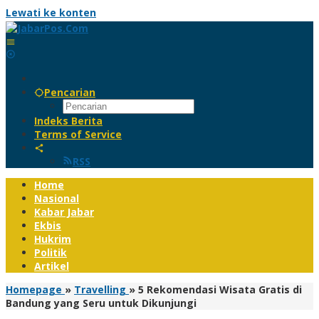
Lewati ke konten
Pencarian
Indeks Berita
Terms of Service
RSS
Home
Nasional
Kabar Jabar
Ekbis
Hukrim
Politik
Artikel
Homepage
»
Travelling
»
5 Rekomendasi Wisata Gratis di
Bandung yang Seru untuk Dikunjungi