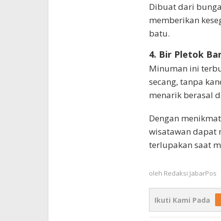
Dibuat dari bunga 
memberikan kesega
batu.
4. Bir Pletok Ba
Minuman ini terbu
secang, tanpa ka
menarik berasal d
Dengan menikmati
wisatawan dapat 
terlupakan saat me
oleh
Redaksi JabarPos
Ikuti Kami Pada