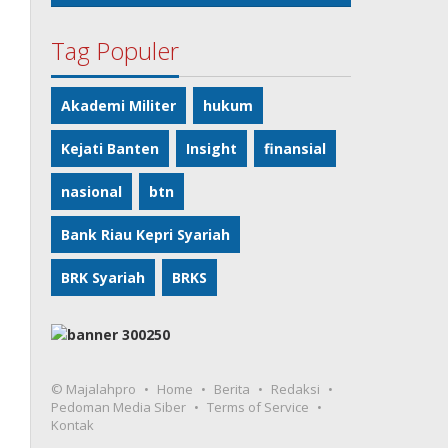
Tag Populer
Akademi Militer
hukum
Kejati Banten
Insight
finansial
nasional
btn
Bank Riau Kepri Syariah
BRK Syariah
BRKS
© Majalahpro
Home
Berita
Redaksi
Pedoman Media Siber
Terms of Service
Kontak