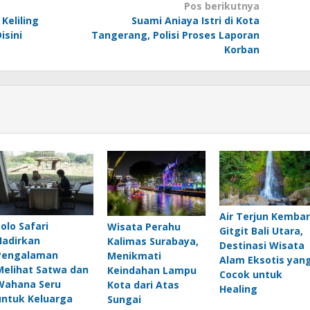
Pos berikutnya
Keliling
Suami Aniaya Istri di Kota
isini
Tangerang, Polisi Proses Laporan
Korban
Air Terjun Kembar
Solo Safari
Wisata Perahu
Gitgit Bali Utara,
Hadirkan
Kalimas Surabaya,
Destinasi Wisata
Pengalaman
Menikmati
Alam Eksotis yan
Melihat Satwa dan
Keindahan Lampu
Cocok untuk
Wahana Seru
Kota dari Atas
Healing
untuk Keluarga
Sungai