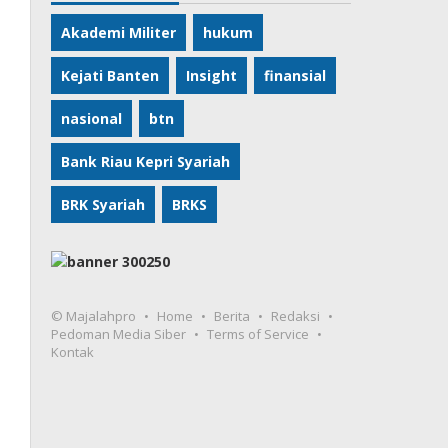
Akademi Militer
hukum
Kejati Banten
Insight
finansial
nasional
btn
Bank Riau Kepri Syariah
BRK Syariah
BRKS
© Majalahpro
Home
Berita
Redaksi
Pedoman Media Siber
Terms of Service
Kontak