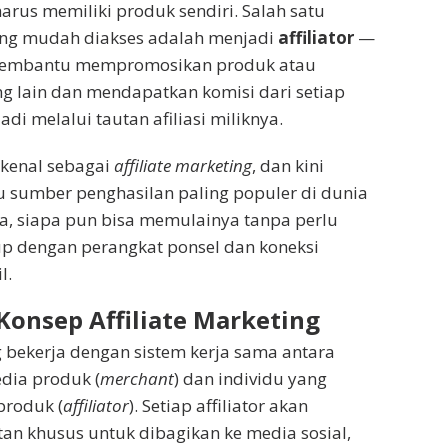
rus memiliki produk sendiri. Salah satu
ing mudah diakses adalah menjadi
affiliator
—
membantu mempromosikan produk atau
ng lain dan mendapatkan komisi dari setiap
adi melalui tautan afiliasi miliknya.
ikenal sebagai
affiliate marketing
, dan kini
u sumber penghasilan paling populer di dunia
ya, siapa pun bisa memulainya tanpa perlu
p dengan perangkat ponsel dan koneksi
l.
onsep Affiliate Marketing
ng bekerja dengan sistem kerja sama antara
dia produk (
merchant
) dan individu yang
roduk (
affiliator
). Setiap affiliator akan
n khusus untuk dibagikan ke media sosial,