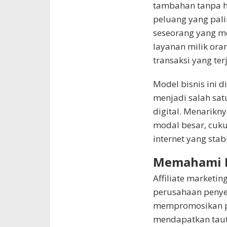
tambahan tanpa ha
peluang yang pal
seseorang yang 
layanan milik ora
transaksi yang terj
Model bisnis ini d
menjadi salah sat
digital. Menarikn
modal besar, cuku
internet yang stabi
Memahami K
Affiliate marketi
perusahaan penye
mempromosikan p
mendapatkan tauta