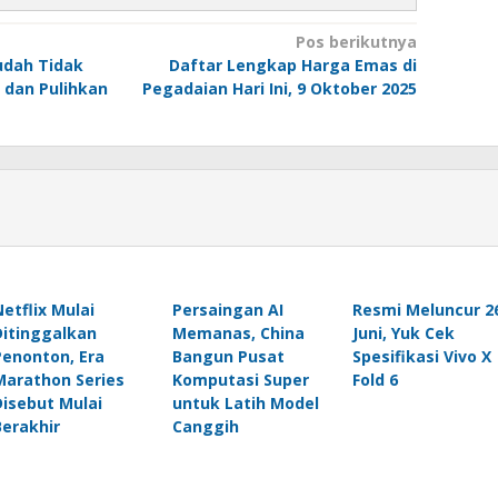
Pos berikutnya
dah Tidak
Daftar Lengkap Harga Emas di
n dan Pulihkan
Pegadaian Hari Ini, 9 Oktober 2025
Netflix Mulai
Persaingan AI
Resmi Meluncur 2
Ditinggalkan
Memanas, China
Juni, Yuk Cek
Penonton, Era
Bangun Pusat
Spesifikasi Vivo X
Marathon Series
Komputasi Super
Fold 6
Disebut Mulai
untuk Latih Model
Berakhir
Canggih