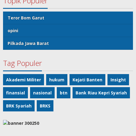
Topik Populer
Teror Bom Garut
opini
Pilkada Jawa Barat
Tag Populer
Akademi Militer
hukum
Kejati Banten
Insight
finansial
nasional
btn
Bank Riau Kepri Syariah
BRK Syariah
BRKS