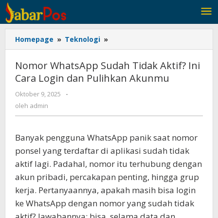
Lewati
ke
konten
Homepage
»
Teknologi
»
Nomor
WhatsApp
Sudah
Nomor WhatsApp Sudah Tidak Aktif? Ini
Tidak
Cara Login dan Pulihkan Akunmu
Aktif?
Ini
Oktober 9, 2025
oleh
-
Cara
admin
oleh
admin
Login
dan
Pulihkan
Banyak pengguna WhatsApp panik saat nomor
Akunmu
ponsel yang terdaftar di aplikasi sudah tidak
aktif lagi. Padahal, nomor itu terhubung dengan
akun pribadi, percakapan penting, hingga grup
kerja. Pertanyaannya, apakah masih bisa login
ke WhatsApp dengan nomor yang sudah tidak
aktif? Jawabannya: bisa, selama data dan