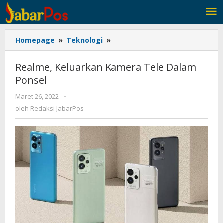
Lewati
ke
konten
Homepage
»
Teknologi
»
Realme,
Keluarkan
Kamera
Realme, Keluarkan Kamera Tele Dalam
Tele
Ponsel
Dalam
Ponsel
Maret 26, 2022
oleh
-
Redaksi
oleh
Redaksi JabarPos
JabarPos