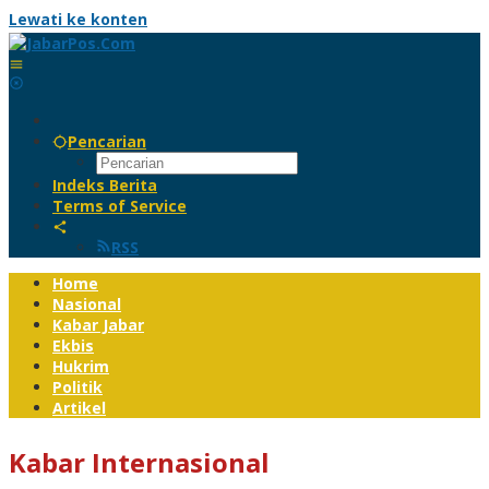
Lewati ke konten
Pencarian
Indeks Berita
Terms of Service
RSS
Home
Nasional
Kabar Jabar
Ekbis
Hukrim
Politik
Artikel
Kabar Internasional