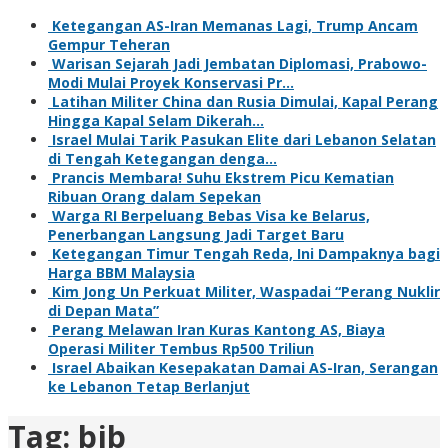
Ketegangan AS-Iran Memanas Lagi, Trump Ancam
Gempur Teheran
Warisan Sejarah Jadi Jembatan Diplomasi, Prabowo-
Modi Mulai Proyek Konservasi Pr…
Latihan Militer China dan Rusia Dimulai, Kapal Perang
Hingga Kapal Selam Dikerah…
Israel Mulai Tarik Pasukan Elite dari Lebanon Selatan
di Tengah Ketegangan denga…
Prancis Membara! Suhu Ekstrem Picu Kematian
Ribuan Orang dalam Sepekan
Warga RI Berpeluang Bebas Visa ke Belarus,
Penerbangan Langsung Jadi Target Baru
Ketegangan Timur Tengah Reda, Ini Dampaknya bagi
Harga BBM Malaysia
Kim Jong Un Perkuat Militer, Waspadai “Perang Nuklir
di Depan Mata”
Perang Melawan Iran Kuras Kantong AS, Biaya
Operasi Militer Tembus Rp500 Triliun
Israel Abaikan Kesepakatan Damai AS-Iran, Serangan
ke Lebanon Tetap Berlanjut
Tag:
bjb