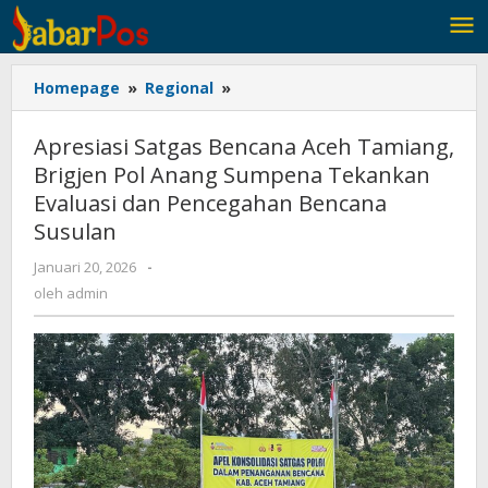
Lewati
ke
konten
Homepage
»
Regional
»
Apresiasi
Satgas
Bencana
Apresiasi Satgas Bencana Aceh Tamiang,
Aceh
Brigjen Pol Anang Sumpena Tekankan
Tamiang,
Evaluasi dan Pencegahan Bencana
Brigjen
Pol
Susulan
Anang
Januari 20, 2026
oleh
-
Sumpena
admin
oleh
admin
Tekankan
Evaluasi
dan
Pencegahan
Bencana
Susulan