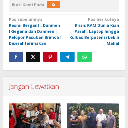
Ikuti Kami Pada
Navigasi
Pos sebelumnya
Pos berikutnya
Resmi Berganti, Danmen
Krisis RAM Dunia Kian
pos
I Gegana dan Danmen I
Parah, Laptop hingga
Pelopor Pasukan Brimob I
Kulkas Berpotensi Lebih
Diserahterimakan
Mahal
Jangan Lewatkan