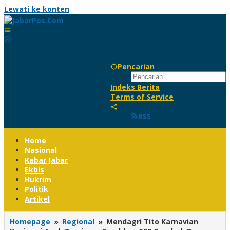
Lewati ke konten
Pencarian
Indeks Berita
Terms of Service
RSS
Home
Nasional
Kabar Jabar
Ekbis
Hukrim
Politik
Artikel
Homepage
»
Regional
»
Mendagri Tito Karnavian