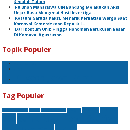
Sepuluh Tahun
Puluhan Mahasiswa UIN Bandung Melakukan Aksi
Unjuk Rasa Mengenai Hasil Investiga…
Kostum Garuda Paksi, Menarik Perhatian Warga Saat
Karnaval Kemerdekaan Repulik I…
Dari Kostum Unik Hingga Hanoman Berukuran Besar
Di Karnaval Agustusan
Topik Populer
Teror Bom Garut
opini
Pilkada Jawa Barat
Tag Populer
nasional
finansial
Insight
Kejati Banten
Akademi Militer
hukum
Bank Riau Kepri Syariah
btn
BRK Syariah
BRKS