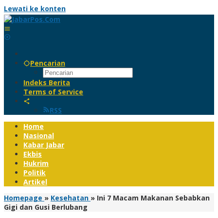
Lewati ke konten
Pencarian
Indeks Berita
Terms of Service
RSS
Home
Nasional
Kabar Jabar
Ekbis
Hukrim
Politik
Artikel
Homepage
»
Kesehatan
»
Ini 7 Macam Makanan Sebabkan
Gigi dan Gusi Berlubang