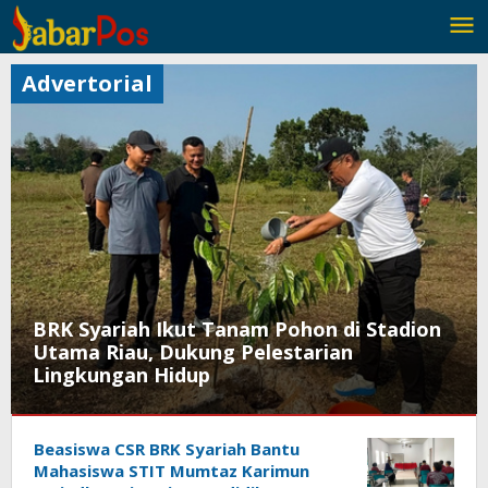
Lewati
ke
konten
Advertorial
BRK Syariah Ikut Tanam Pohon di Stadion
Utama Riau, Dukung Pelestarian
Lingkungan Hidup
Advertorial
Beasiswa CSR BRK Syariah Bantu
Juni
Mahasiswa STIT Mumtaz Karimun