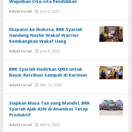
7,
Wujudkan Cita-cita Pendidikan
2026
Advertorial
Juni 6, 2026
oleh
oleh
admin
admin
Ekspansi ke Ibukota, BRK Syariah
Gandeng Nazhir Wakaf Warrior
Kembangkan Wakaf Uang
Advertorial
Juni 4, 2026
oleh
admin
BRK Syariah Hadirkan QRIS untuk
Bayar Retribusi Sampah di Karimun
Advertorial
Mei 13, 2026
oleh
admin
Siapkan Masa Tua yang Mandiri, BRK
Syariah Ajak ASN di Anambas Tetap
Produktif
Advertorial
Mei 9, 2026
oleh
admin