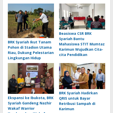
Beasiswa CSR BRK
Syariah Bantu
BRK Syariah Ikut Tanam
Mahasiswa STIT Mumtaz
Pohon di Stadion Utama
Karimun Wujudkan Cita-
Riau, Dukung Pelestarian
cita Pendidikan
Lingkungan Hidup
BRK Syariah Hadirkan
Ekspansi ke Ibukota, BRK
QRIS untuk Bayar
Syariah Gandeng Nazhir
Retribusi Sampah di
Wakaf Warrior
Karimun