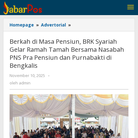
Lewati
ke
konten
Homepage
»
Advertorial
»
Berkah
di
Masa
Berkah di Masa Pensiun, BRK Syariah
Pensiun,
Gelar Ramah Tamah Bersama Nasabah
BRK
PNS Pra Pensiun dan Purnabakti di
Syariah
Gelar
Bengkalis
Ramah
November 10, 2025
oleh
-
Tamah
admin
oleh
admin
Bersama
Nasabah
PNS
Pra
Pensiun
dan
Purnabakti
di
Bengkalis