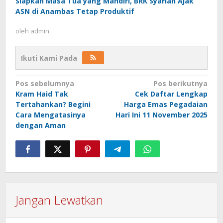
Siapkan Masa Tua yang Mandiri, BRK Syariah Ajak
ASN di Anambas Tetap Produktif
oleh
admin
Ikuti Kami Pada
Navigasi
Pos sebelumnya
Pos berikutnya
Kram Haid Tak
Cek Daftar Lengkap
pos
Tertahankan? Begini
Harga Emas Pegadaian
Cara Mengatasinya
Hari Ini 11 November 2025
dengan Aman
Jangan Lewatkan