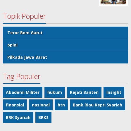
Topik Populer
Teror Bom Garut
opini
Pilkada Jawa Barat
Tag Populer
Akademi Militer
hukum
Kejati Banten
Insight
finansial
nasional
btn
Bank Riau Kepri Syariah
BRK Syariah
BRKS