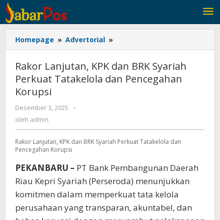
Lewati
ke
konten
Homepage
»
Advertorial
»
Rakor
Lanjutan,
KPK
Rakor Lanjutan, KPK dan BRK Syariah
dan
Perkuat Tatakelola dan Pencegahan
BRK
Korupsi
Syariah
Perkuat
Desember 3, 2025
oleh
-
Tatakelola
admin
oleh
admin
dan
Pencegahan
Rakor Lanjutan, KPK dan BRK Syariah Perkuat Tatakelola dan
Korupsi
Pencegahan Korupsi
PEKANBARU –
PT Bank Pembangunan Daerah
Riau Kepri Syariah (Perseroda) menunjukkan
komitmen dalam memperkuat tata kelola
perusahaan yang transparan, akuntabel, dan