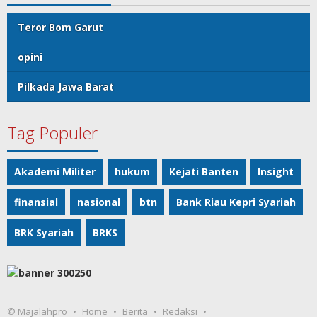
Teror Bom Garut
opini
Pilkada Jawa Barat
Tag Populer
Akademi Militer
hukum
Kejati Banten
Insight
finansial
nasional
btn
Bank Riau Kepri Syariah
BRK Syariah
BRKS
© Majalahpro
Home
Berita
Redaksi