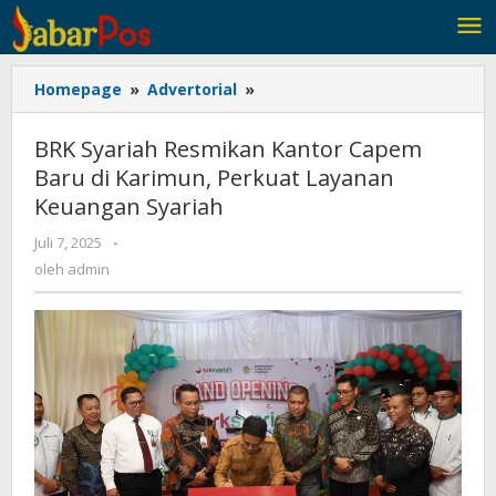
Lewati
ke
konten
Homepage
»
Advertorial
»
BRK
Syariah
Resmikan
BRK Syariah Resmikan Kantor Capem
Kantor
Baru di Karimun, Perkuat Layanan
Capem
Keuangan Syariah
Baru
di
Juli 7, 2025
oleh
-
Karimun,
admin
oleh
admin
Perkuat
Layanan
Keuangan
Syariah