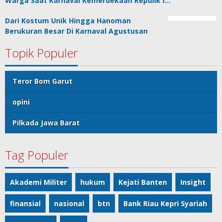
Warga Saat Karnaval Kemerdekaan Repulik I…
Dari Kostum Unik Hingga Hanoman
Berukuran Besar Di Karnaval Agustusan
Topik Populer
Teror Bom Garut
opini
Pilkada Jawa Barat
Tag Populer
Akademi Militer
hukum
Kejati Banten
Insight
finansial
nasional
btn
Bank Riau Kepri Syariah