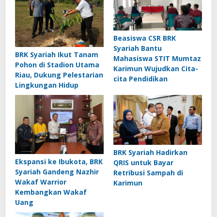
Beasiswa CSR BRK
Syariah Bantu
BRK Syariah Ikut Tanam
Mahasiswa STIT Mumtaz
Pohon di Stadion Utama
Karimun Wujudkan Cita-
Riau, Dukung Pelestarian
cita Pendidikan
Lingkungan Hidup
BRK Syariah Hadirkan
Ekspansi ke Ibukota, BRK
QRIS untuk Bayar
Syariah Gandeng Nazhir
Retribusi Sampah di
Wakaf Warrior
Karimun
Kembangkan Wakaf
Uang