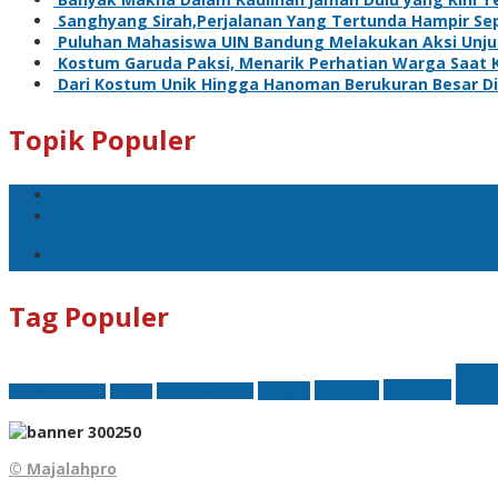
Sanghyang Sirah,Perjalanan Yang Tertunda Hampir Se
Puluhan Mahasiswa UIN Bandung Melakukan Aksi Unju
Kostum Garuda Paksi, Menarik Perhatian Warga Saat 
Dari Kostum Unik Hingga Hanoman Berukuran Besar Di
Topik Populer
Teror Bom Garut
opini
Pilkada Jawa Barat
Tag Populer
bt
nasional
finansial
Insight
Kejati Banten
Akademi Militer
hukum
© Majalahpro