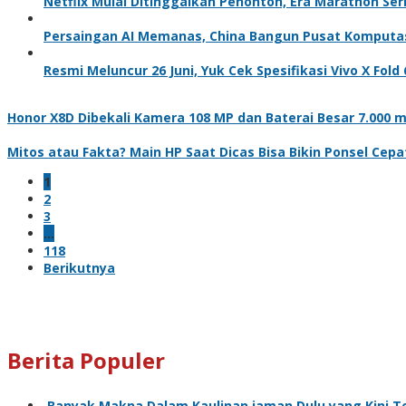
Netflix Mulai Ditinggalkan Penonton, Era Marathon Ser
Persaingan AI Memanas, China Bangun Pusat Komputas
Resmi Meluncur 26 Juni, Yuk Cek Spesifikasi Vivo X Fold 
Honor X8D Dibekali Kamera 108 MP dan Baterai Besar 7.000 
Mitos atau Fakta? Main HP Saat Dicas Bisa Bikin Ponsel Cep
1
2
3
…
118
Berikutnya
Berita Populer
Banyak Makna Dalam Kaulinan jaman Dulu yang Kini T