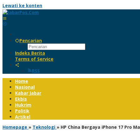
Lewati ke konten
Pencarian
Indeks Berita
Terms of Service
RSS
Home
Nasional
Kabar Jabar
Ekbis
Hukrim
Politik
Artikel
Homepage
»
Teknologi
»
HP China Bergaya iPhone 17 Pro Ma