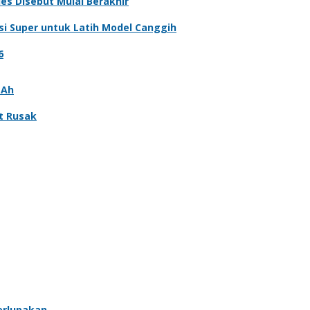
ies Disebut Mulai Berakhir
i Super untuk Latih Model Canggih
6
mAh
at Rusak
erlupakan