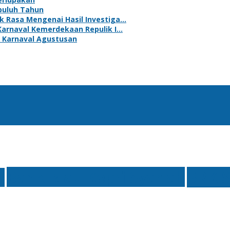
puluh Tahun
k Rasa Mengenai Hasil Investiga…
Karnaval Kemerdekaan Repulik I…
 Karnaval Agustusan
Bank Riau Kepri Syariah
BRK S
n