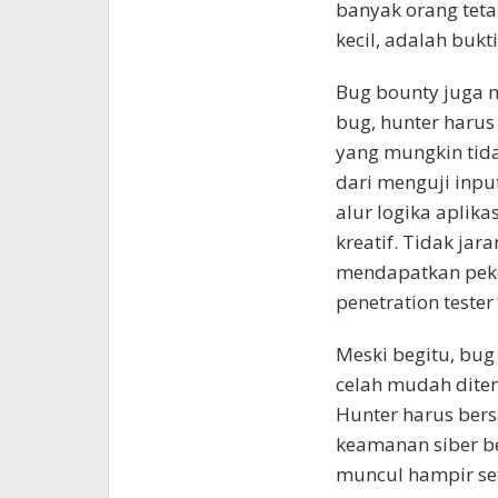
banyak orang teta
kecil, adalah bu
Bug bounty juga m
bug, hunter harus 
yang mungkin tida
dari menguji inpu
alur logika aplik
kreatif. Tidak ja
mendapatkan peker
penetration tester
Meski begitu, bug
celah mudah ditem
Hunter harus bersa
keamanan siber be
muncul hampir set