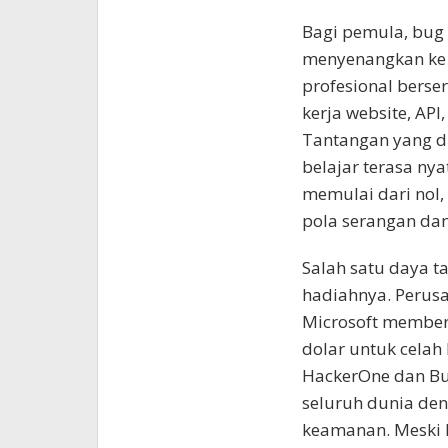
Bagi pemula, bug
menyenangkan ke 
profesional berse
kerja website, API,
Tantangan yang d
belajar terasa ny
memulai dari nol
pola serangan dan
Salah satu daya t
hadiahnya. Perusa
Microsoft member
dolar untuk celah
HackerOne dan Bu
seluruh dunia de
keamanan. Meski h