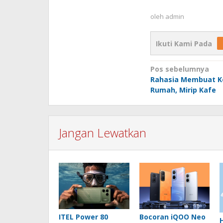
oleh
admin
Ikuti Kami Pada
Navigasi
Pos sebelumnya
Rahasia Membuat Ko
pos
Rumah, Mirip Kafe
Jangan Lewatkan
ITEL Power 80
Bocoran iQOO Neo