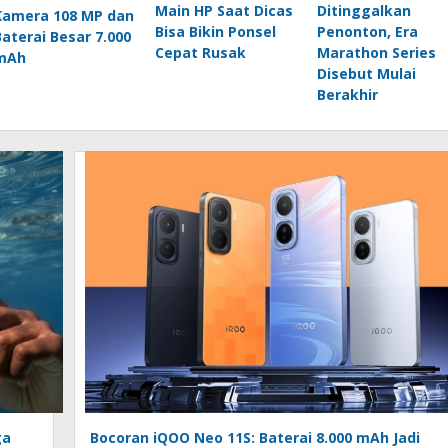
Main HP Saat Dicas
Ditinggalkan
Kamera 108 MP dan
Bisa Bikin Ponsel
Penonton, Era
Baterai Besar 7.000
Cepat Rusak
Marathon Series
mAh
Disebut Mulai
Berakhir
ga
Bocoran iQOO Neo 11S: Baterai 8.000 mAh Jadi