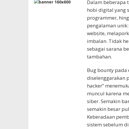
Dalam beberapa ta
hobi digital yang
programmer, hingg
pengalaman unik:
website, melapor
imbalan. Tidak he
sebagai sarana be
tambahan.
Bug bounty pada 
diselenggarakan 
hacker” menemuka
muncul karena m
siber. Semakin ba
semakin besar pul
Keberadaan pemb
sistem sebelum di