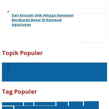
Dari Kostum Unik Hingga Hanoman
Berukuran Besar Di Karnaval
Agustusan
Topik Populer
Teror Bom Garut
opini
Pilkada Jawa Barat
Tag Populer
nasional
finansial
Insight
Kejati Banten
Akademi Militer
hukum