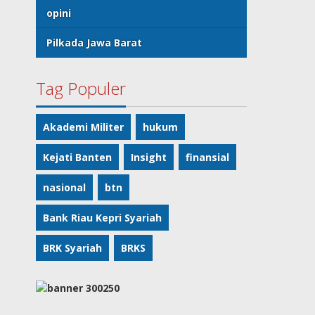
opini
Pilkada Jawa Barat
Tag Populer
Akademi Militer
hukum
Kejati Banten
Insight
finansial
nasional
btn
Bank Riau Kepri Syariah
BRK Syariah
BRKS