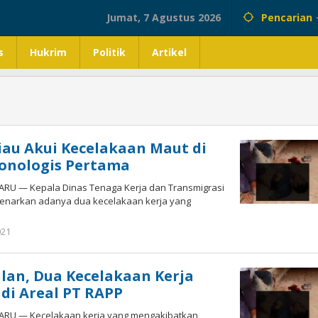
Jumat, 7 Agustus 2026
Pencarian
s
Hukrim
Politik
Artikel
iau Akui Kecelakaan Maut di
ronologis Pertama
RU — Kepala Dinas Tenaga Kerja dan Transmigrasi
mbenarkan adanya dua kecelakaan kerja yang
021
oleh
admin
lan, Dua Kecelakaan Kerja
 di Areal PT RAPP
RU — Kecelakaan kerja yang mengakibatkan