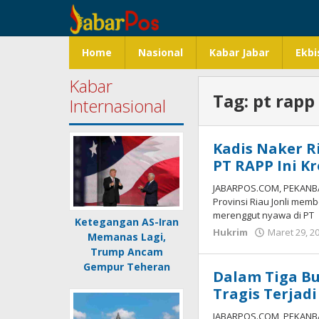
Lewati
ke
konten
Home
Nasional
Kabar Jabar
Ekbi
Kabar
Tag:
pt rapp
Internasional
Kadis Naker R
PT RAPP Ini K
JABARPOS.COM, PEKANBA
Provinsi Riau Jonli me
merenggut nyawa di PT
Ketegangan AS-Iran
Hukrim
Maret 29, 2
Memanas Lagi,
Trump Ancam
Gempur Teheran
Dalam Tiga Bu
Tragis Terjadi
JABARPOS.COM, PEKANBA