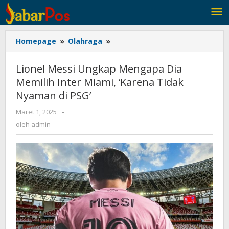
Lewati
ke
konten
Homepage
»
Olahraga
»
Lionel
Messi
Ungkap
Lionel Messi Ungkap Mengapa Dia
Mengapa
Memilih Inter Miami, ‘Karena Tidak
Dia
Nyaman di PSG’
Memilih
Inter
Maret 1, 2025
oleh
-
Miami,
admin
oleh
admin
‘Karena
Tidak
Nyaman
di
PSG’