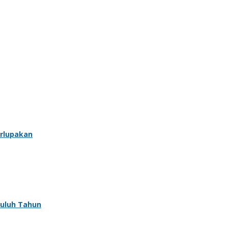
erlupakan
puluh Tahun