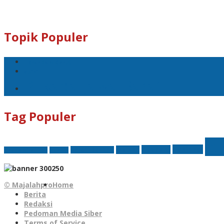
Topik Populer
Teror Bom Garut
opini
Pilkada Jawa Barat
Tag Populer
bt
nasional
finansial
Insight
Kejati Banten
Akademi Militer
hukum
© Majalahpro
Home
Berita
Redaksi
Pedoman Media Siber
Terms of Service