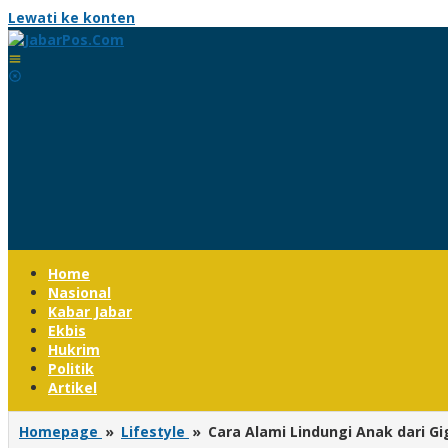
Lewati ke konten
Home
Nasional
Kabar Jabar
Ekbis
Hukrim
Politik
Artikel
Homepage
»
Lifestyle
»
Cara Alami Lindungi Anak dari 