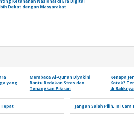
ing Ketahanan Nasional di Era Digital
ebih Dekat dengan Masyarakat
ara
Membaca Al-Qur’an Diyakini
Kenapa Je
ga yang
Bantu Redakan Stres dan
Kotak? Ter
Tenangkan Pikiran
di Baliknya
g Tepat
Jangan Salah Pilih, Ini Ca