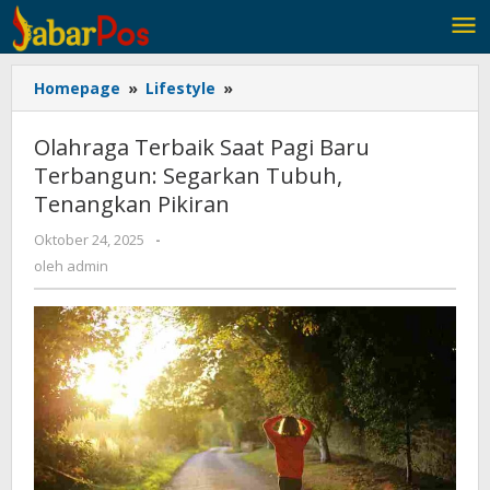
Lewati
ke
konten
Homepage
»
Lifestyle
»
Olahraga
Terbaik
Saat
Olahraga Terbaik Saat Pagi Baru
Pagi
Terbangun: Segarkan Tubuh,
Baru
Tenangkan Pikiran
Terbangun:
Segarkan
Oktober 24, 2025
oleh
-
Tubuh,
admin
oleh
admin
Tenangkan
Pikiran