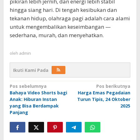
pikiran lebih jernih, dan energi lebih stabil
hingga siang hari. Di tengah kesibukan dan
tekanan hidup, olahraga pagi adalah cara alami
untuk mengembalikan keseimbangan —
sederhana, murah, dan menyehatkan.
oleh
admin
Ikuti Kami Pada
Navigasi
Pos sebelumnya
Pos berikutnya
Bahaya Video Shorts bagi
Harga Emas Pegadaian
pos
Anak: Hiburan Instan
Turun Tipis, 24 Oktober
yang Bisa Berdampak
2025
Panjang