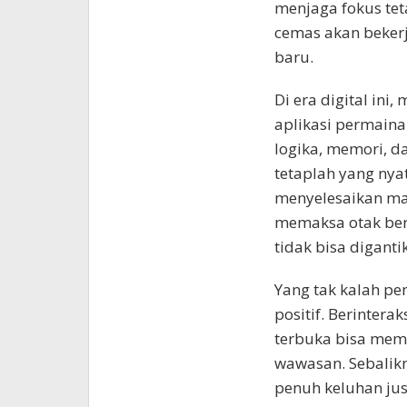
menjaga fokus tet
cemas akan bekerj
baru.
Di era digital ini
aplikasi permain
logika, memori, d
tetaplah yang nya
menyelesaikan mas
memaksa otak berp
tidak bisa diganti
Yang tak kalah pe
positif. Berintera
terbuka bisa memi
wawasan. Sebalikn
penuh keluhan ju