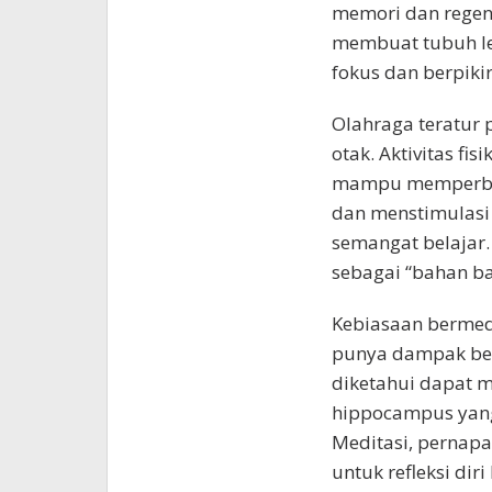
memori dan regene
membuat tubuh le
fokus dan berpikir 
Olahraga teratur 
otak. Aktivitas fis
mampu memperbaik
dan menstimulasi
semangat belajar.
sebagai “bahan ba
Kebiasaan bermed
punya dampak besa
diketahui dapat m
hippocampus yan
Meditasi, pernap
untuk refleksi di