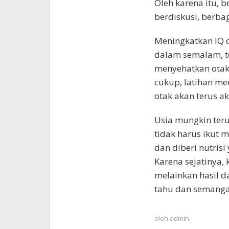
Oleh karena itu, 
berdiskusi, berba
Meningkatkan IQ d
dalam semalam, t
menyehatkan otak
cukup, latihan me
otak akan terus ak
Usia mungkin ter
tidak harus ikut 
dan diberi nutris
Karena sejatinya,
melainkan hasil d
tahu dan semanga
oleh
admin