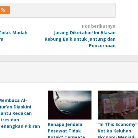
Pos berikutnya
 Tidak Mudah
Jarang Diketahui! Ini Alasan
ra
Rebung Baik untuk Jantung dan
Pencernaan
Membaca Al-
Qur’an Diyakini
Bantu Redakan
Stres dan
Kenapa Jendela
“In This Economy”
Tenangkan Pikiran
Pesawat Tidak
Ketika Keluhan
Kotak? Ternyata
Ekonomi Menjadi