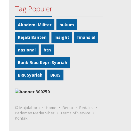
Tag Populer
Akademi Militer
hukum
Kejati Banten
Insight
finansial
nasional
btn
Bank Riau Kepri Syariah
BRK Syariah
BRKS
© Majalahpro
Home
Berita
Redaksi
Pedoman Media Siber
Terms of Service
Kontak