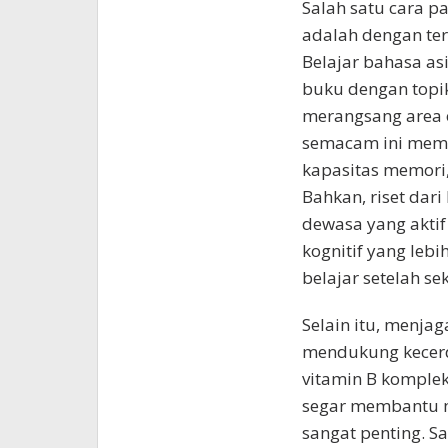
Salah satu cara pa
adalah dengan ter
Belajar bahasa a
buku dengan topi
merangsang area o
semacam ini mema
kapasitas memori
Bahkan, riset dar
dewasa yang aktif
kognitif yang lebi
belajar setelah se
Selain itu, menja
mendukung kecerda
vitamin B komplek
segar membantu m
sangat penting. Sa