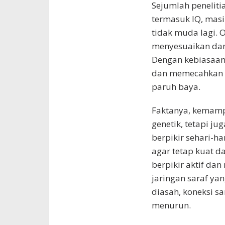
Sejumlah penelit
termasuk IQ, masi
tidak muda lagi. 
menyesuaikan dan
Dengan kebiasaan
dan memecahkan m
paruh baya.
Faktanya, kemampu
genetik, tetapi ju
berpikir sehari-har
agar tetap kuat d
berpikir aktif da
jaringan saraf yan
diasah, koneksi 
menurun.