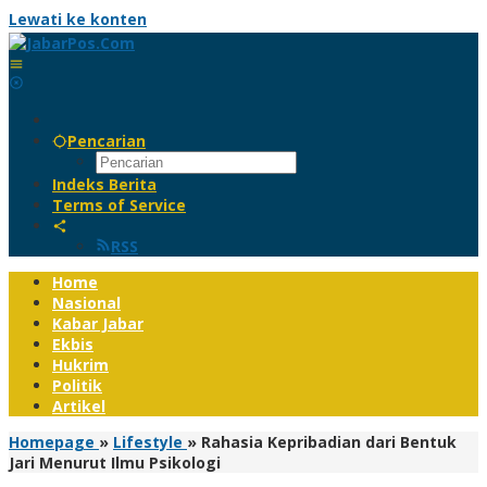
Lewati ke konten
Pencarian
Indeks Berita
Terms of Service
RSS
Home
Nasional
Kabar Jabar
Ekbis
Hukrim
Politik
Artikel
Homepage
»
Lifestyle
»
Rahasia Kepribadian dari Bentuk
Jari Menurut Ilmu Psikologi