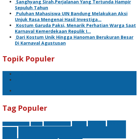
Sanghyang Sirah,Perjalanan Yang Tertunda Hampir
Sepuluh Tahun
Puluhan Mahasiswa UIN Bandung Melakukan Aksi
Unjuk Rasa Mengenai Hasil Investiga…
Kostum Garuda Paksi, Menarik Perhatian Warga Saat
Karnaval Kemerdekaan Repulik I…
Dari Kostum Unik Hingga Hanoman Berukuran Besar
Di Karnaval Agustusan
Topik Populer
Teror Bom Garut
opini
Pilkada Jawa Barat
Tag Populer
nasional
finansial
Insight
Kejati Banten
Akademi Militer
hukum
Bank Riau Kepri Syariah
btn