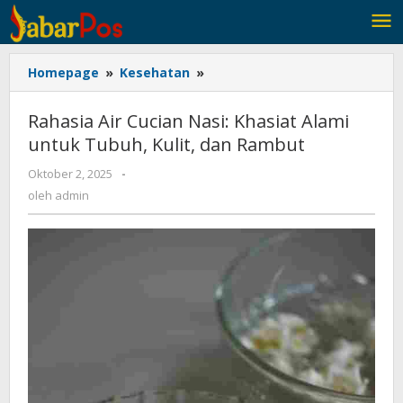
Lewati
ke
konten
Homepage
»
Kesehatan
»
Rahasia
Air
Cucian
Rahasia Air Cucian Nasi: Khasiat Alami
Nasi:
untuk Tubuh, Kulit, dan Rambut
Khasiat
Alami
Oktober 2, 2025
oleh
-
untuk
admin
oleh
admin
Tubuh,
Kulit,
dan
Rambut