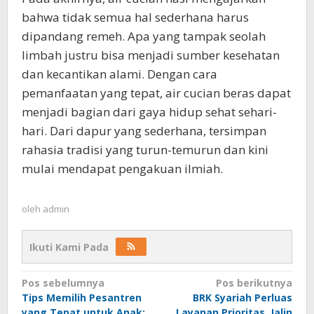
bahwa tidak semua hal sederhana harus
dipandang remeh. Apa yang tampak seolah
limbah justru bisa menjadi sumber kesehatan
dan kecantikan alami. Dengan cara
pemanfaatan yang tepat, air cucian beras dapat
menjadi bagian dari gaya hidup sehat sehari-
hari. Dari dapur yang sederhana, tersimpan
rahasia tradisi yang turun-temurun dan kini
mulai mendapat pengakuan ilmiah.
oleh
admin
Ikuti Kami Pada
Navigasi
Pos sebelumnya
Pos berikutnya
Tips Memilih Pesantren
BRK Syariah Perluas
pos
yang Tepat untuk Anak:
Layanan Prioritas, Jalin