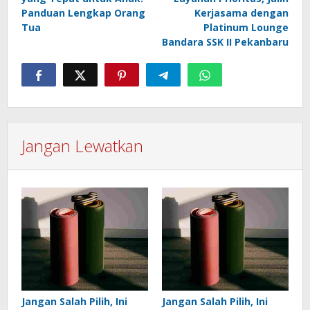
Panduan Lengkap Orang
Kerjasama dengan
Tua
Platinum Lounge
Bandara SSK II Pekanbaru
Jangan Lewatkan
Jangan Salah Pilih, Ini
Jangan Salah Pilih, Ini