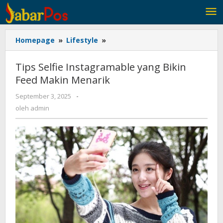
Lewati
ke
konten
Homepage
»
Lifestyle
»
Tips
Selfie
Instagramable
Tips Selfie Instagramable yang Bikin
yang
Feed Makin Menarik
Bikin
Feed
September 3, 2025
oleh
-
Makin
admin
oleh
admin
Menarik