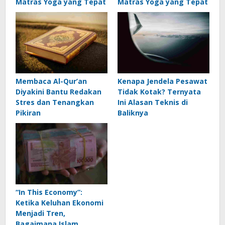
Matras Yoga yang Tepat
Matras Yoga yang Tepat
Membaca Al-Qur’an
Kenapa Jendela Pesawat
Diyakini Bantu Redakan
Tidak Kotak? Ternyata
Stres dan Tenangkan
Ini Alasan Teknis di
Pikiran
Baliknya
“In This Economy”:
Ketika Keluhan Ekonomi
Menjadi Tren,
Bagaimana Islam