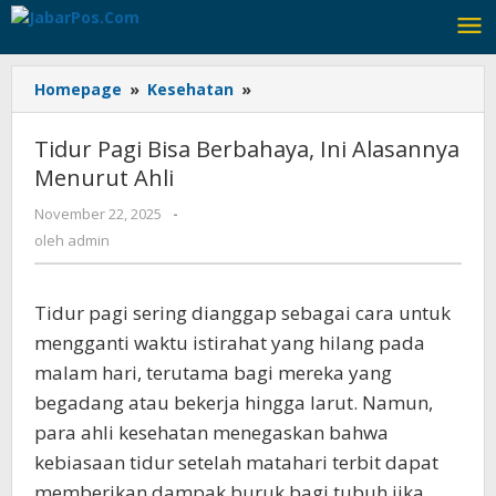
Lewati
ke
konten
Homepage
»
Kesehatan
»
Tidur
Pagi
Bisa
Tidur Pagi Bisa Berbahaya, Ini Alasannya
Berbahaya,
Menurut Ahli
Ini
Alasannya
November 22, 2025
oleh
-
Menurut
admin
oleh
admin
Ahli
Tidur pagi sering dianggap sebagai cara untuk
mengganti waktu istirahat yang hilang pada
malam hari, terutama bagi mereka yang
begadang atau bekerja hingga larut. Namun,
para ahli kesehatan menegaskan bahwa
kebiasaan tidur setelah matahari terbit dapat
memberikan dampak buruk bagi tubuh jika