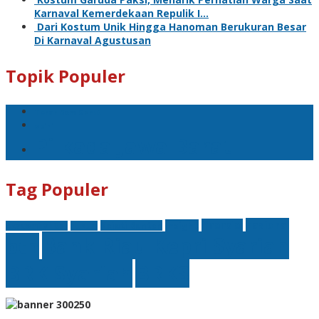
Karnaval Kemerdekaan Repulik I…
Dari Kostum Unik Hingga Hanoman Berukuran Besar
Di Karnaval Agustusan
Topik Populer
Teror Bom Garut
opini
Pilkada Jawa Barat
Tag Populer
nasional
finansial
Insight
Kejati Banten
Akademi Militer
hukum
Bank Riau Kepri Syariah
btn
BRK Syariah
BRKS