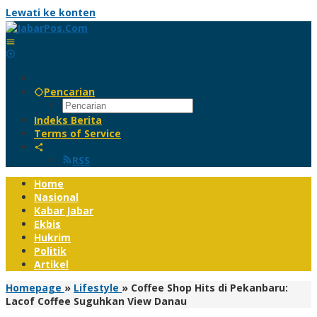
Lewati ke konten
Pencarian
Indeks Berita
Terms of Service
RSS
Home
Nasional
Kabar Jabar
Ekbis
Hukrim
Politik
Artikel
Homepage
»
Lifestyle
»
Coffee Shop Hits di Pekanbaru:
Lacof Coffee Suguhkan View Danau