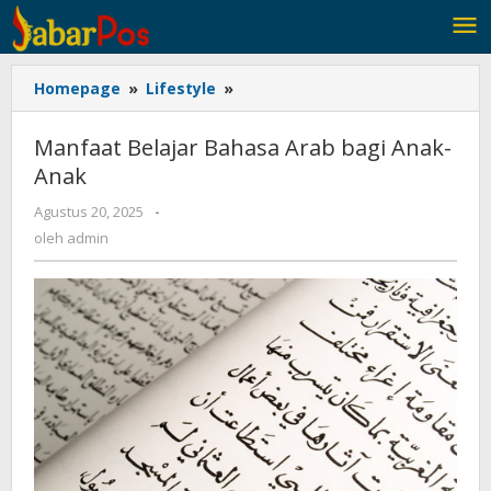
Lewati
ke
konten
Homepage
»
Lifestyle
»
Manfaat
Belajar
Bahasa
Manfaat Belajar Bahasa Arab bagi Anak-
Arab
Anak
bagi
Anak-
Agustus 20, 2025
oleh
-
Anak
admin
oleh
admin