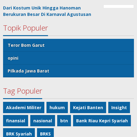
Dari Kostum Unik Hingga Hanoman
Berukuran Besar Di Karnaval Agustusan
Topik Populer
Teror Bom Garut
opini
Pilkada Jawa Barat
Tag Populer
Akademi Militer
hukum
Kejati Banten
Insight
finansial
nasional
btn
Bank Riau Kepri Syariah
BRK Syariah
BRKS