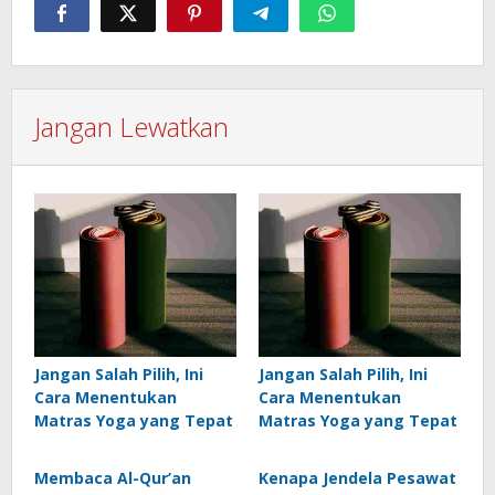
Jangan Lewatkan
Jangan Salah Pilih, Ini
Jangan Salah Pilih, Ini
Cara Menentukan
Cara Menentukan
Matras Yoga yang Tepat
Matras Yoga yang Tepat
Membaca Al-Qur’an
Kenapa Jendela Pesawat