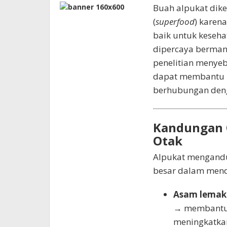
Buah alpukat dike
(
superfood
) karen
baik untuk keseha
dipercaya bermanf
penelitian menye
dapat membantu m
berhubungan deng
Kandungan G
Otak
Alpukat mengandu
besar dalam mendu
Asam lemak 
→ membantu m
meningkatkan