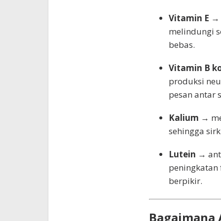
Vitamin E
→ 
melindungi se
bebas.
Vitamin B ko
produksi neu
pesan antar s
Kalium
→ me
sehingga sirk
Lutein
→ ant
peningkatan 
berpikir.
Bagaimana 