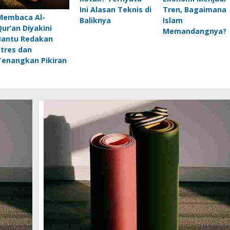
Ini Alasan Teknis di
Tren, Bagaimana
Membaca Al-
Baliknya
Islam
Qur’an Diyakini
Memandangnya?
Bantu Redakan
Stres dan
Tenangkan Pikiran