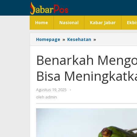
Lewati
ke
konten
Home
Nasional
Kabar Jabar
Ekbi
Homepage
»
Kesehatan
»
Benarkah
Mengonsumsi
Buah
Benarkah Mengo
Alpukat
Bisa
Bisa Meningkatk
Meningkatkan
IQ?
Agustus 19, 2025
oleh
-
admin
oleh
admin