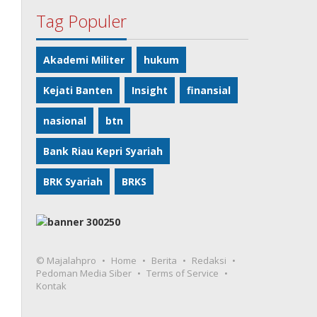
Tag Populer
Akademi Militer
hukum
Kejati Banten
Insight
finansial
nasional
btn
Bank Riau Kepri Syariah
BRK Syariah
BRKS
© Majalahpro
Home
Berita
Redaksi
Pedoman Media Siber
Terms of Service
Kontak