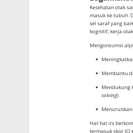
Kesehatan otak san
masuk ke tubuh. D
sel saraf yang bai
kognitif, kerja ot
Mengonsumsi alpuk
Meningkatkan
Membantu da
Mendukung 
solving
).
Menurunkan ri
Hal-hal ini berko
termasuk skor IQ 