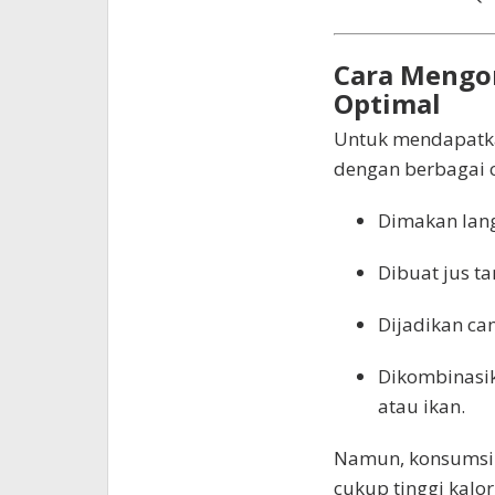
Cara Mengon
Optimal
Untuk mendapatka
dengan berbagai c
Dimakan lan
Dibuat jus t
Dijadikan ca
Dikombinasik
atau ikan.
Namun, konsumsi 
cukup tinggi kalor