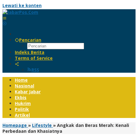
Lewati ke konten
Pencarian
Indeks Berita
Terms of Service
RSS
Home
Nasional
Kabar Jabar
Ekbis
Hukrim
Politik
Artikel
Homepage
»
Lifestyle
»
Angkak dan Beras Merah: Kenali
Perbedaan dan Khasiatnya