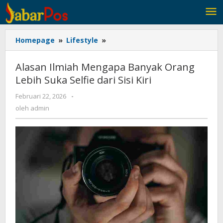
Lewati
ke
konten
Homepage
»
Lifestyle
»
Alasan
Ilmiah
Mengapa
Alasan Ilmiah Mengapa Banyak Orang
Banyak
Lebih Suka Selfie dari Sisi Kiri
Orang
Lebih
Februari 22, 2026
oleh
-
Suka
admin
oleh
admin
Selfie
dari
Sisi
Kiri