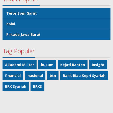
Teror Bom Garut
opini
Pilkada Jawa Barat
Tag Populer
Akademi Militer
hukum
Kejati Banten
Insight
finansial
nasional
btn
Bank Riau Kepri Syariah
BRK Syariah
BRKS