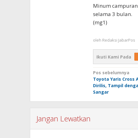
Minum campuran i
selama 3 bulan.
(mg1)
oleh
Redaksi JabarPos
Ikuti Kami Pada
Navigasi
Pos sebelumnya
Toyota Yaris Cross 
pos
Dirilis, Tampil denga
Sangar
Jangan Lewatkan