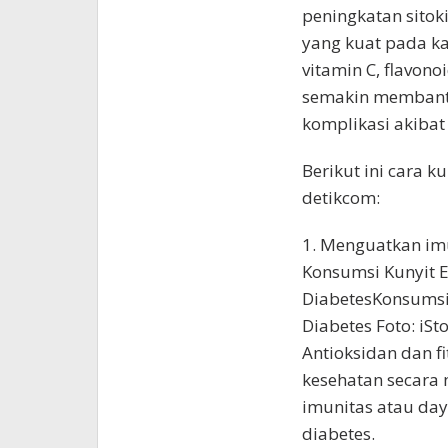
peningkatan sitoki
yang kuat pada ka
vitamin C, flavono
semakin membant
komplikasi akibat
Berikut ini cara k
detikcom:
1. Menguatkan im
Konsumsi Kunyit 
DiabetesKonsumsi
Diabetes Foto: iSt
Antioksidan dan f
kesehatan secara
imunitas atau day
diabetes.