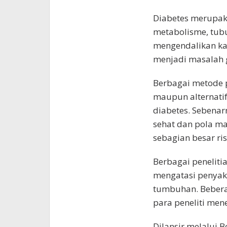
Diabetes merupak
metabolisme, tub
mengendalikan kad
menjadi masalah g
Berbagai metode 
maupun alternatif
diabetes. Sebena
sehat dan pola m
sebagian besar ris
Berbagai peneliti
mengatasi penyaki
tumbuhan. Bebera
para peneliti men
Dilansir melalui B