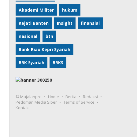
Akademi Militer
hukum
Kejati Banten
Insight
finansial
nasional
btn
Bank Riau Kepri Syariah
BRK Syariah
BRKS
© Majalahpro
Home
Berita
Redaksi
Pedoman Media Siber
Terms of Service
Kontak