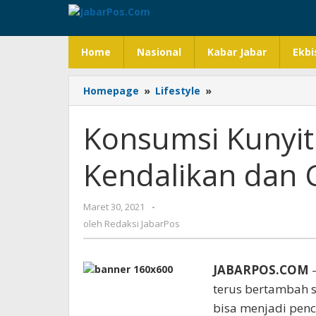
Lewati
ke
konten
Home
Nasional
Kabar Jabar
Ekbi
Homepage
»
Lifestyle
»
Konsumsi
Kunyit
Ternyata
Konsumsi Kunyit 
Efektif
Kendalikan
Kendalikan dan 
dan
Cegah
Diabetes
Maret 30, 2021
oleh
-
Redaksi
oleh
Redaksi JabarPos
JabarPos
JABARPOS.COM
–
terus bertambah se
bisa menjadi pen