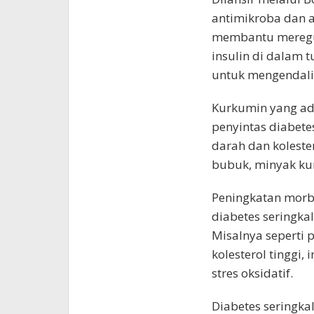
antimikroba dan a
membantu meregula
insulin di dalam t
untuk mengendali
Kurkumin yang ada
penyintas diabet
darah dan koleste
bubuk, minyak kun
Peningkatan morbi
diabetes seringkal
Misalnya seperti p
kolesterol tinggi, 
stres oksidatif.
Diabetes seringka